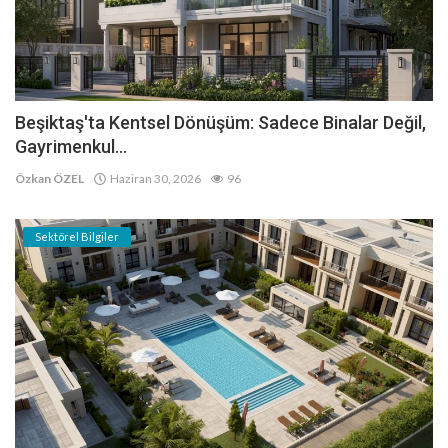
Beşiktaş'ta Kentsel Dönüşüm: Sadece Binalar Değil,
Gayrimenkul...
Özkan ÖZEL
Haziran 30, 2026
96
Sektörel Bilgiler