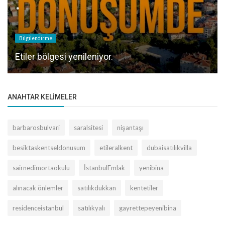
Bilgilendirme
Etiler bölgesi yenileniyor.
ANAHTAR KELIMELER
barbarosbulvari
saralsitesi
nişantaşı
besiktaskentseldonusum
etileralkent
dubaisatılıkvilla
sairnedimortaokulu
İstanbulEmlak
yenibina
alınacak önlemler
satılıkdukkan
kentetiler
residenceistanbul
satılıkyalı
gayrettepeyenibina