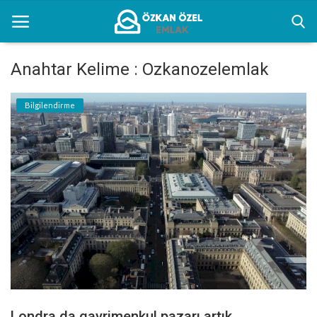
Anahtar Kelime : Ozkanozelemlak
Anasayfa
Bilgilendirme
Kentsel Dönüşüm Alanları
Sektörel Bilgiler
Bilgilendirme
İletişim
Türkçe
Londra da gayrimenkul pazarı artık