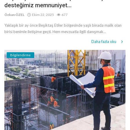
desteğimiz memnuniyet...
Özkan ÖZEL
Ekim 22, 2025
677
Yaklaşık bir ay önce Beşiktaş Etiler bölgesinde yaşlı binada malik olan
birisi benimle iletişime geçti. Hem mevzuatla ilgili danışmak...
Daha fazla oku
Bilgilendirme