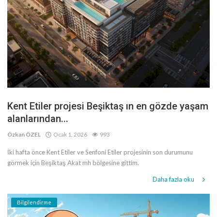
Kent Etiler projesi Beşiktaş ın en gözde yaşam
alanlarından...
Özkan ÖZEL
Ocak 1, 2026
993
İki hafta önce Kent Etiler ve Senfoni Etiler projesinin son durumunu
görmek için Beşiktaş Akat mh bölgesine gittim.
Daha fazla oku
Bilgilendirme