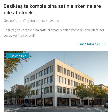
Beşiktaş ta komple bina satın alırken nelere
dikkat etmek...
Özkan ÖZEL
Şubat 24, 2026
303
Beşiktaş ta komple bina satın alınması planlanıyorsa şu başlıklara net
cevap vermek önemli:
Daha fazla oku
Bilgilendirme