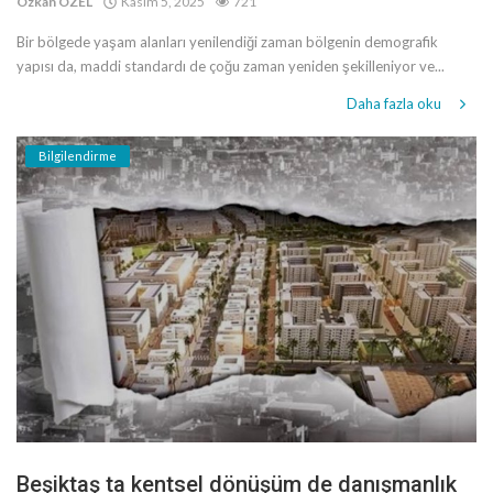
Özkan ÖZEL
Kasım 5, 2025
721
Bir bölgede yaşam alanları yenilendiği zaman bölgenin demografik
yapısı da, maddi standardı de çoğu zaman yeniden şekilleniyor ve...
Daha fazla oku
Bilgilendirme
Beşiktaş ta kentsel dönüşüm de danışmanlık