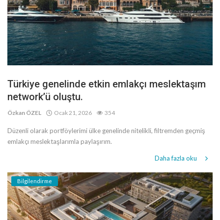
Türkiye genelinde etkin emlakçı meslektaşım
network’ü oluştu.
Özkan ÖZEL
Ocak 21, 2026
354
Düzenli olarak portföylerimi ülke genelinde nitelikli, filtremden geçmiş
emlakçı meslektaşlarımla paylaşırım.
Daha fazla oku
Bilgilendirme