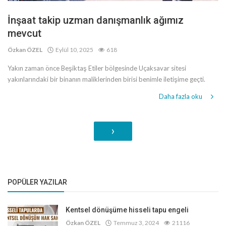
İnşaat takip uzman danışmanlık ağımız
mevcut
Özkan ÖZEL
Eylül 10, 2025
618
Yakın zaman önce Beşiktaş Etiler bölgesinde Uçaksavar sitesi
yakınlarındaki bir binanın maliklerinden birisi benimle iletişime geçti.
Daha fazla oku
›
POPÜLER YAZILAR
Kentsel dönüşüme hisseli tapu engeli
Özkan ÖZEL
Temmuz 3, 2024
21116