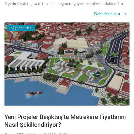
6 yıldır Beşiktaş ta orta ve üst segment gayrimenkullere odaklandım.
Daha fazla oku
Bilgilendirme
Yeni Projeler Beşiktaş’ta Metrekare Fiyatlarını
Nasıl Şekillendiriyor?