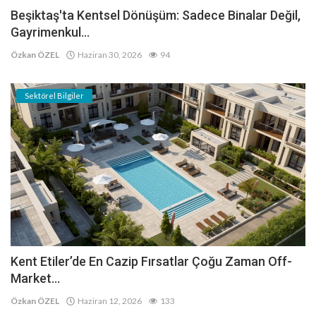
Beşiktaş'ta Kentsel Dönüşüm: Sadece Binalar Değil,
Gayrimenkul...
Özkan ÖZEL
Haziran 30, 2026
94
Sektörel Bilgiler
Kent Etiler’de En Cazip Fırsatlar Çoğu Zaman Off-
Market...
Özkan ÖZEL
Haziran 12, 2026
133