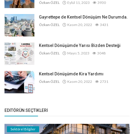
Özkan ÖZEL
Eylül 11, 2023
3930
Gayrettepe de Kentsel Dönüşüm Ne Durumda.
Özkan ÖZEL
Kasım 20, 2022
3431
Kentsel Dönüşümde Yarısı Bizden Desteği
Özkan ÖZEL
Mayıs 5, 2023
3048
Kentsel Dönüşümde Kira Yardımı
Özkan ÖZEL
Kasım 20, 2022
2731
EDITÖRÜN SEÇTIKLERI
Sektörel Bilgiler