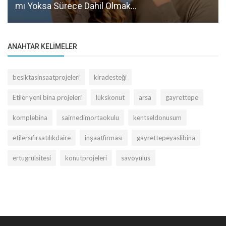
mı Yoksa Sürece Dahil Olmak...
ANAHTAR KELIMELER
besiktasinsaatprojeleri
kiradesteği
Etiler yeni bina projeleri
lükskonut
arsa
gayrettepe
komplebina
sairnedimortaokulu
kentseldonusum
etilersıfırsatılıkdaire
inşaatfirması
gayrettepeyaslibina
ertugrulsitesi
konutprojeleri
savoyulus