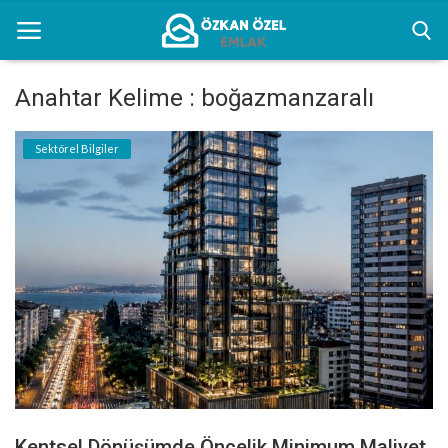
Anahtar Kelime : boğazmanzaralı
Anasayfa
Sektörel Bilgiler
Kentsel Dönüşüm Alanları
Sektörel Bilgiler
Bilgilendirme
İletişim
Türkçe
Kentsel Dönüşümde Öncelik Minimum Maliyet