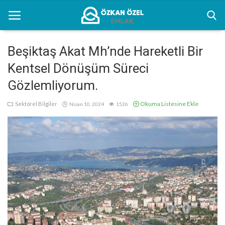
Beşiktaş Akat Mh’nde Hareketli Bir
Kentsel Dönüşüm Süreci
Anasayfa
Gözlemliyorum.
Kentsel Dönüşüm Alanları
Okuma Listesine Ekle
Sektörel Bilgiler
Nisan 10, 2024
1526
Sektörel Bilgiler
Bilgilendirme
İletişim
Türkçe