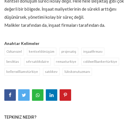
Kentsel dönüşüm süreci kolay değil. Hele hele Beşiktaş gibi çok
değerli bir bölgede. İnşaat maliyetlerinin de sürekli arttığını
düşünürsek, yönetimi kolay bir süreç değil.
Malikler tarafından da, inşaat firmaları tarafından da.
Anahtar Kelimeler
Ozkanozel
kentseldönüşüm
projesatış
inşaatfirması
besiktas
sıfırsatılıkdaire
remaxturkiye
coldwellbankertürkiye
kellerwilliamstürkiye
satılıkev
lükskonutuzmanı
TEPKINIZ NEDIR?