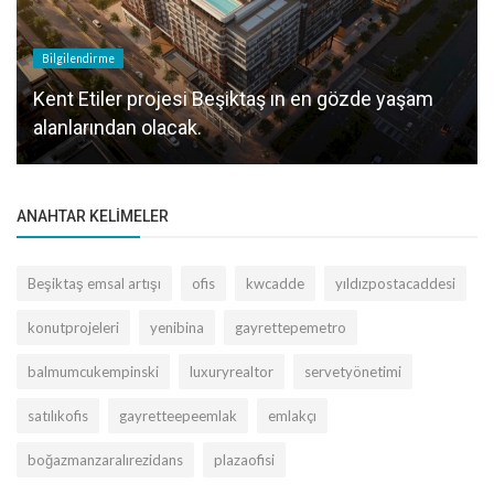
Bilgilendirme
Kent Etiler projesi Beşiktaş ın en gözde yaşam
alanlarından olacak.
ANAHTAR KELIMELER
Beşiktaş emsal artışı
ofis
kwcadde
yıldızpostacaddesi
konutprojeleri
yenibina
gayrettepemetro
balmumcukempinski
luxuryrealtor
servetyönetimi
satılıkofis
gayretteepeemlak
emlakçı
boğazmanzaralırezidans
plazaofisi