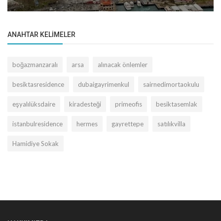
ANAHTAR KELIMELER
boğazmanzaralı
arsa
alınacak önlemler
besiktasresidence
dubaigayrimenkul
sairnedimortaokulu
eşyalılüksdaire
kiradesteği
primeofis
besiktasemlak
istanbulresidence
hermes
gayrettepe
satılıkvilla
Hamidiye Sokak