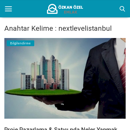
Anahtar Kelime : nextlevelistanbul
Anasayfa
Bilgilendirme
Kentsel Dönüşüm Alanları
Sektörel Bilgiler
Bilgilendirme
İletişim
Türkçe
Proje Pazarlama & Satışı nda Neler Yapmak