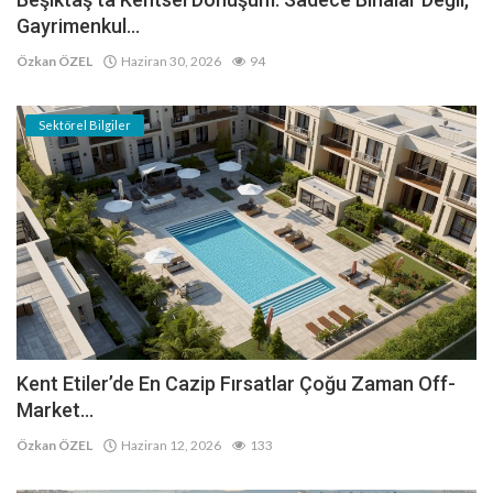
Gayrimenkul...
Özkan ÖZEL
Haziran 30, 2026
94
Sektörel Bilgiler
Kent Etiler’de En Cazip Fırsatlar Çoğu Zaman Off-
Market...
Özkan ÖZEL
Haziran 12, 2026
133