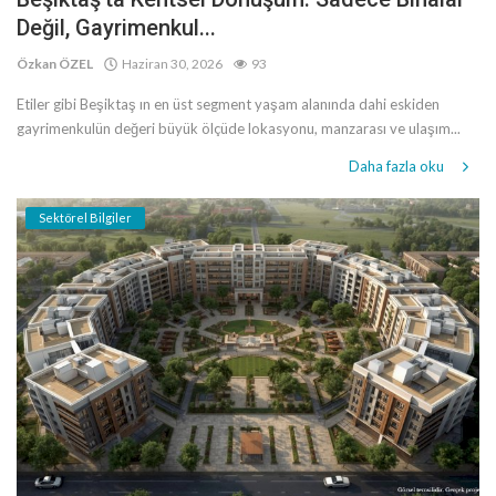
Değil, Gayrimenkul...
Özkan ÖZEL
Haziran 30, 2026
93
Etiler gibi Beşiktaş ın en üst segment yaşam alanında dahi eskiden
gayrimenkulün değeri büyük ölçüde lokasyonu, manzarası ve ulaşım...
Daha fazla oku
Sektörel Bilgiler