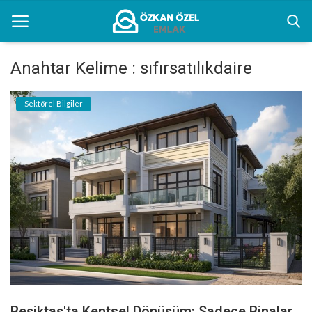
Anahtar Kelime : sıfırsatılıkdaire
Anasayfa
Sektörel Bilgiler
Kentsel Dönüşüm Alanları
Sektörel Bilgiler
Bilgilendirme
İletişim
Türkçe
Beşiktaş'ta Kentsel Dönüşüm: Sadece Binalar