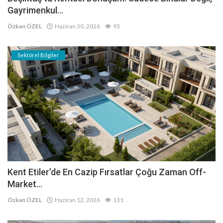
Gayrimenkul...
Özkan ÖZEL
Haziran 30, 2026
93
Sektörel Bilgiler
Kent Etiler’de En Cazip Fırsatlar Çoğu Zaman Off-
Market...
Özkan ÖZEL
Haziran 12, 2026
131