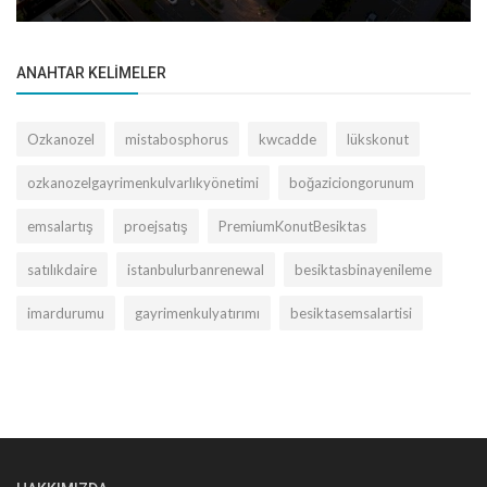
ANAHTAR KELIMELER
Ozkanozel
mistabosphorus
kwcadde
lükskonut
ozkanozelgayrimenkulvarlıkyönetimi
boğaziciongorunum
emsalartış
proejsatış
PremiumKonutBesiktas
satılıkdaire
istanbulurbanrenewal
besiktasbinayenileme
imardurumu
gayrimenkulyatırımı
besiktasemsalartisi