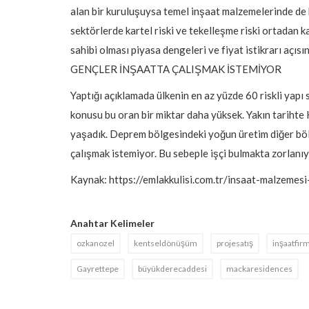
alan bir kuruluşuysa temel inşaat malzemelerinde de
sektörlerde kartel riski ve tekelleşme riski ortadan k
sahibi olması piyasa dengeleri ve fiyat istikrarı açıs
GENÇLER İNŞAATTA ÇALIŞMAK İSTEMİYOR
Yaptığı açıklamada ülkenin en az yüzde 60 riskli yapı
konusu bu oran bir miktar daha yüksek. Yakın tariht
yaşadık. Deprem bölgesindeki yoğun üretim diğer bölg
çalışmak istemiyor. Bu sebeple işçi bulmakta zorlanı
Kaynak: https://emlakkulisi.com.tr/insaat-malzeme
Anahtar Kelimeler
ozkanozel
kentseldönüşüm
projesatış
inşaatfir
Gayrettepe
büyükderecaddesi
mackaresidences