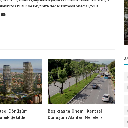
lanınızda huzur ve keyfinize değer katmayı önemsiyoruz.
Bilgilendirme
Yeni Projeler Beşiktaş’ta Metrekare
Fiyatlarını Nasıl Şekillendiriyor?
A
ntsel Dönüşüm
Beşiktaş ta Önemli Kentsel
namik Şekilde
Dönüşüm Alanları Nereler?