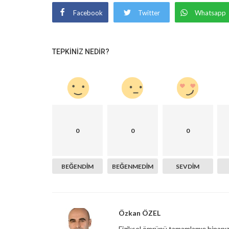
Facebook
Twitter
Whatsapp
TEPKINIZ NEDIR?
0
0
0
BEĞENDIM
BEĞENMEDIM
SEVDIM
Özkan ÖZEL
Fiziksel ömrünü tamamlamış binanızı,