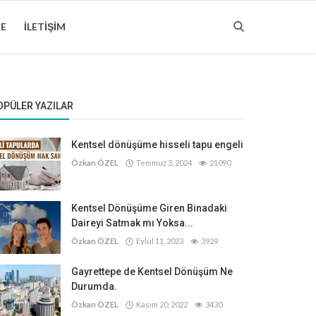
ME
İLETIŞIM
OPÜLER YAZILAR
Kentsel dönüşüme hisseli tapu engeli
Özkan ÖZEL
Temmuz 3, 2024
21090
Kentsel Dönüşüme Giren Binadaki
Daireyi Satmak mı Yoksa...
Özkan ÖZEL
Eylül 11, 2023
3929
Gayrettepe de Kentsel Dönüşüm Ne
Durumda.
Özkan ÖZEL
Kasım 20, 2022
3430