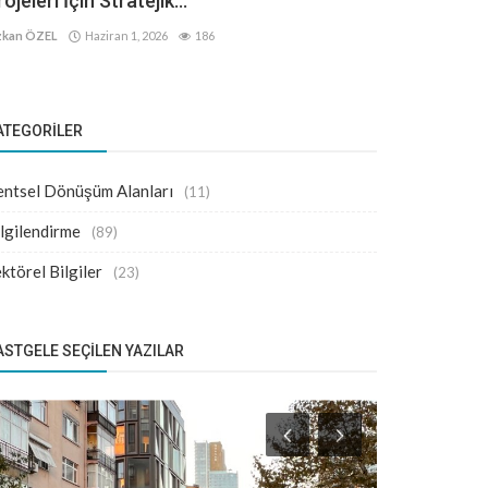
ojeleri İçin Stratejik...
kan ÖZEL
Haziran 1, 2026
186
ATEGORILER
ntsel Dönüşüm Alanları
(11)
lgilendirme
(89)
ktörel Bilgiler
(23)
ASTGELE SEÇILEN YAZILAR