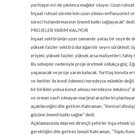
yurttaşın evi de yıkılınca mağdur oluyor. Uzun ruhsat
İnşaat ruhsat sürelerinin uzun olması enflasyonist 
süreci hızlandırmasının önemli katkı sağlayacak” dedi
PROJELER YARIM KALIYOR
İnşaat sektörünün uzun zamandır yatay bir seyirde dev
yüksek faizler sektörü durağan bir seyre sürükledi; ü
erişimi, yüksek faizler, yüksek arsa maliyetleri, fahiş
Bu sebepler nedeniyle proje üretmek oldukça güç. Eğe
yaşanacak ve proje yarım kalacak. Yurttaş konuta eriş
ve limitler ile kredi ödemesi neredeyse mümkün değil. 
bir birikimi yoksa konut alması neredeyse imkânsız” d
ve orman vasfı olmayan marjinal arazilerini planlay
açabileceğini dile getiren Kahraman, “Kentsel dönüşü
gücüne önemli katkı sağlar” dedi.
Açıklamasında deprem dirençli şehirler inşa etmek içi
gerektiğini dile getiren İsmail Kahraman, “Toplu Konu