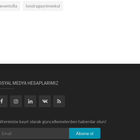
leventvilla
londragayrimenkul
OSYAL MEDYA HESAPLARIMIZ
ltenimize kayıt olarak güncellemelerden haberdar olun!
Abone ol