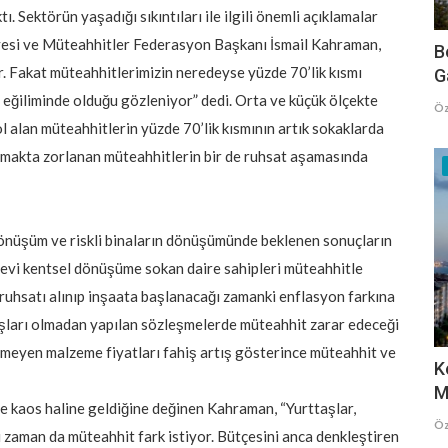
 Sektörün yaşadığı sıkıntıları ile ilgili önemli açıklamalar
yesi ve Müteahhitler Federasyon Başkanı İsmail Kahraman,
B
. Fakat müteahhitlerimizin neredeyse yüzde 70’lik kısmı
G
e eğiliminde olduğu gözleniyor” dedi. Orta ve küçük ölçekte
Öz
l alan müteahhitlerin yüzde 70’lik kısmının artık sokaklarda
rmakta zorlanan müteahhitlerin bir de ruhsat aşamasında
 dönüşüm ve riskli binaların dönüşümünde beklenen sonuçların
 evi kentsel dönüşüme sokan daire sahipleri müteahhitle
ruhsatı alınıp inşaata başlanacağı zamanki enflasyon farkına
rtışları olmadan yapılan sözleşmelerde müteahhit zarar edeceği
meyen malzeme fiyatları fahiş artış gösterince müteahhit ve
K
M
 kaos haline geldiğine değinen Kahraman, “Yurttaşlar,
Öz
zaman da müteahhit fark istiyor. Bütçesini anca denkleştiren