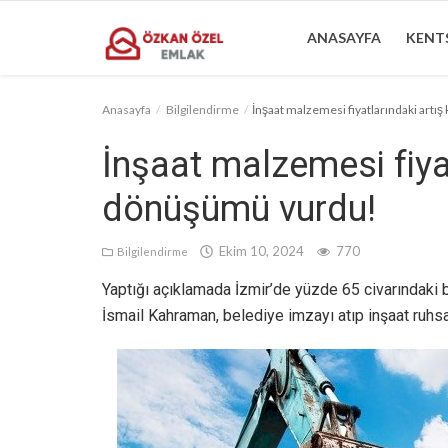
ANASAYFA
KENTS
Anasayfa
Bilgilendirme
İnşaat malzemesi fiyatlarındaki art
Anasayfa
İnşaat malzemesi fiyat
Kentsel Dönüşüm Alanları
dönüşümü vurdu!
Sektörel Bilgiler
Ekim 10, 2024
770
Bilgilendirme
Bilgilendirme
Yaptığı açıklamada İzmir’de yüzde 65 civarındak
İletişim
İsmail Kahraman, belediye imzayı atıp inşaat ruhsat
Türkçe