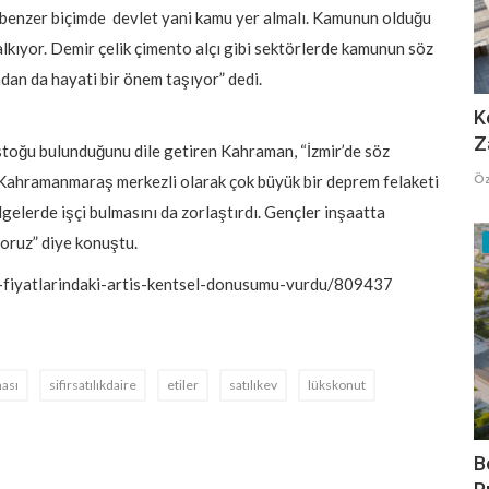
 benzer biçimde devlet yani kamu yer almalı. Kamunun olduğu
alkıyor. Demir çelik çimento alçı gibi sektörlerde kamunun söz
ından da hayati bir önem taşıyor” dedi.
K
Z
 stoğu bulunduğunu dile getiren Kahraman, “İzmir’de söz
Öz
e Kahramanmaraş merkezli olarak çok büyük bir deprem felaketi
elerde işçi bulmasını da zorlaştırdı. Gençler inşaatta
yoruz” diye konuştu.
si-fiyatlarindaki-artis-kentsel-donusumu-vurdu/809437
ması
sifirsatılıkdaire
etiler
satılıkev
lükskonut
B