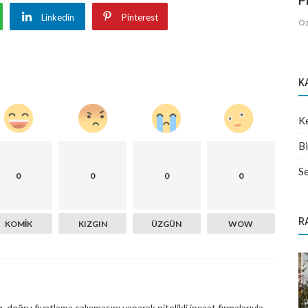
Pr
Linkedin
Pinterest
Öz
K
Ke
Bi
Se
0
0
0
0
R
KOMIK
KIZGIN
ÜZGÜN
WOW
 doğru fiyatlama çalışmasını yaparak nitelikli inşaat firmalarıyla