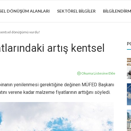
EL DÖNÜŞÜM ALANLARI
SEKTÖREL BILGILER
BILGILENDIR
ış kentsel dönüşümü vurdu!
P
larındaki artış kentsel
Okuma Listesine Ekle
i binanın yenilenmesi gerektiğine değinen MÜFED Başkanı
ını verene kadar malzeme fiyatlarının arttığını söyledi.