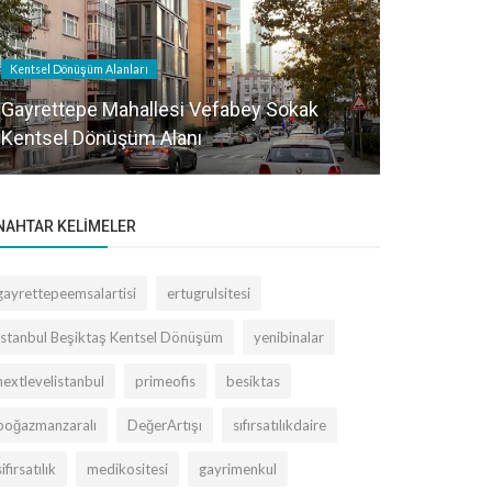
Kentsel Dönüşüm Alanları
Bilgilendirme
Gayrettepe Mahallesi Vefabey Sokak
Kentsel Dönüşüm Alanı
Beklenen İ
NAHTAR KELIMELER
gayrettepeemsalartisi
ertugrulsitesi
İstanbul Beşiktaş Kentsel Dönüşüm
yenibinalar
nextlevelistanbul
primeofis
besiktas
boğazmanzaralı
DeğerArtışı
sıfırsatılıkdaire
sifirsatılık
medikositesi
gayrimenkul