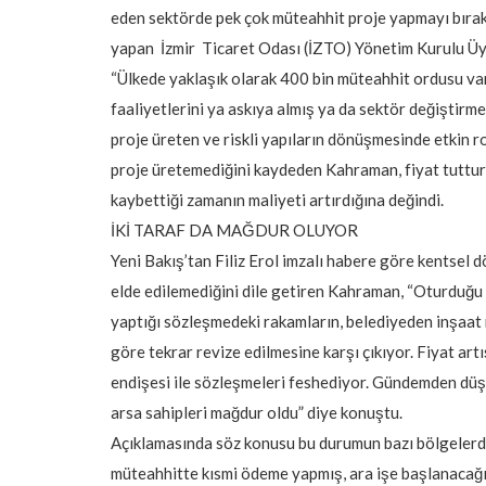
eden sektörde pek çok müteahhit proje yapmayı bıraktı.
yapan İzmir Ticaret Odası (İZTO) Yönetim Kurulu Ü
“Ülkede yaklaşık olarak 400 bin müteahhit ordusu var
faaliyetlerini ya askıya almış ya da sektör değiştirm
proje üreten ve riskli yapıların dönüşmesinde etkin ro
proje üretemediğini kaydeden Kahraman, fiyat tuttu
kaybettiği zamanın maliyeti artırdığına değindi.
İKİ TARAF DA MAĞDUR OLUYOR
Yeni Bakış’tan Filiz Erol imzalı habere göre kentsel
elde edilemediğini dile getiren Kahraman, “Oturduğu
yaptığı sözleşmedeki rakamların, belediyeden inşaat 
göre tekrar revize edilmesine karşı çıkıyor. Fiyat a
endişesi ile sözleşmeleri feshediyor. Gündemden düş
arsa sahipleri mağdur oldu” diye konuştu.
Açıklamasında söz konusu bu durumun bazı bölgelerde
müteahhitte kısmi ödeme yapmış, ara işe başlanacağı 