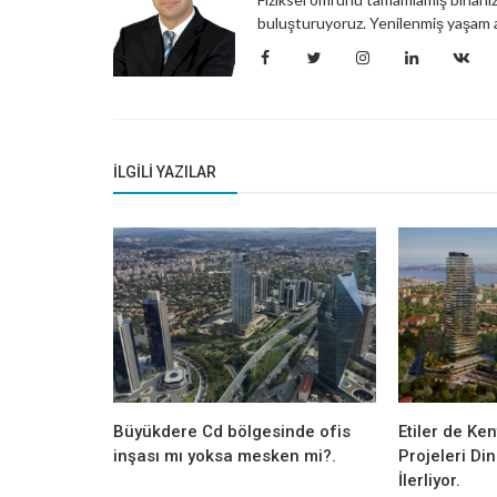
buluşturuyoruz. Yenilenmiş yaşam a
Bilgilendirme
Etiler bölgesi yenileniyor.
İLGILI YAZILAR
Büyükdere Cd bölgesinde ofis
Etiler de Ke
inşası mı yoksa mesken mi?.
Projeleri Di
İlerliyor.