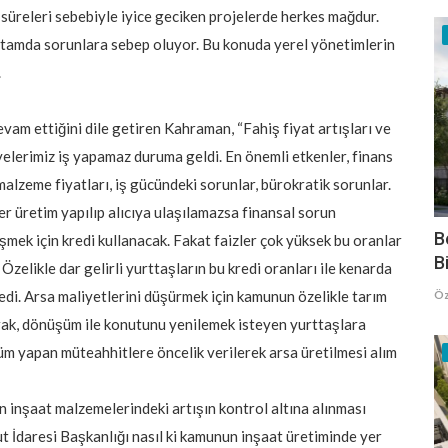
 süreleri sebebiyle iyice geciken projelerde herkes mağdur.
ortamda sorunlara sebep oluyor. Bu konuda yerel yönetimlerin
.
am ettiğini dile getiren Kahraman, “Fahiş fiyat artışları ve
yelerimiz iş yapamaz duruma geldi. En önemli etkenler, finans
 malzeme fiyatları, iş gücündeki sorunlar, bürokratik sorunlar.
r üretim yapılıp alıcıya ulaşılamazsa finansal sorun
B
mek için kredi kullanacak. Fakat faizler çok yüksek bu oranlar
B
Özelikle dar gelirli yurttaşların bu kredi oranları ile kenarda
edi. Arsa maliyetlerini düşürmek için kamunun özelikle tarım
Öz
arak, dönüşüm ile konutunu yenilemek isteyen yurttaşlara
m yapan müteahhitlere öncelik verilerek arsa üretilmesi alım
n inşaat malzemelerindeki artışın kontrol altına alınması
t İdaresi Başkanlığı nasıl ki kamunun inşaat üretiminde yer