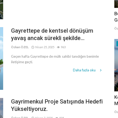
B
G
Öz
Gayrettepe de kentsel dönüşüm
yavaş ancak sürekli şekilde...
Özkan ÖZEL
Nisan 25, 2025
963
Geçen hafta Gayrettepe de mülk sahibi tanıdığım benimle
iletişime geçti.
Daha fazla oku
K
Gayrimenkul Proje Satışında Hedefi
M
Yükseltiyoruz.
Öz
Özkan ÖZEL
Nisan 7, 2025
904