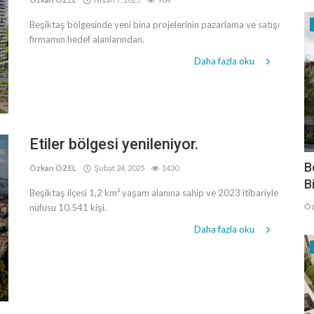
Beşiktaş bölgesinde yeni bina projelerinin pazarlama ve satışı
firmamın hedef alanlarından.
Daha fazla oku
Etiler bölgesi yenileniyor.
B
Özkan ÖZEL
Şubat 24, 2025
1430
B
Beşiktaş ilçesi 1,2 km² yaşam alanına sahip ve 2023 itibariyle
Öz
nüfusu 10.541 kişi.
Daha fazla oku