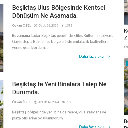
Beşiktaş Ulus Bölgesinde Kentsel
Dönüşüm Ne Aşamada.
Özkan ÖZEL
Ocak 26, 2025
1093
K
Bu zamana kadar Beşiktaş genelinde Etiler, Kültür mh, Levent,
Z
Gayrettepe, Balmumcu bölgelerinde emlakçılık faaliyetlerimi
Öz
yerine getiriyordum....
Daha fazla oku
Beşiktaş ta Yeni Binalara Talep Ne
Durumda.
Özkan ÖZEL
Aralık 16, 2024
797
Beşiktaş bölgesinde yeni bina dairelere, villa, rezidans ve
plaza ofislerine odaklanıyorum.
B
Daha fazla oku