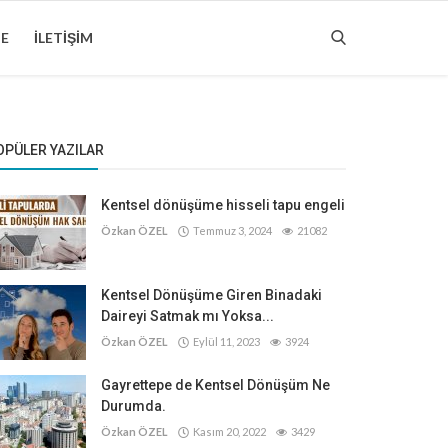
ME
İLETIŞIM
OPÜLER YAZILAR
Kentsel dönüşüme hisseli tapu engeli
Özkan ÖZEL
Temmuz 3, 2024
21082
Kentsel Dönüşüme Giren Binadaki
Daireyi Satmak mı Yoksa...
Özkan ÖZEL
Eylül 11, 2023
3924
Gayrettepe de Kentsel Dönüşüm Ne
Durumda.
Özkan ÖZEL
Kasım 20, 2022
3429