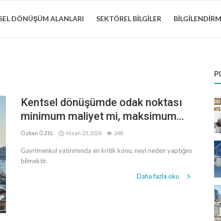
EL DÖNÜŞÜM ALANLARI
SEKTÖREL BILGILER
BILGILENDIR
P
Kentsel dönüşümde odak noktası
minimum maliyet mi, maksimum...
Özkan ÖZEL
Nisan 23, 2026
248
Gayrimenkul yatırımında en kritik konu, neyi neden yaptığını
bilmektir.
Daha fazla oku