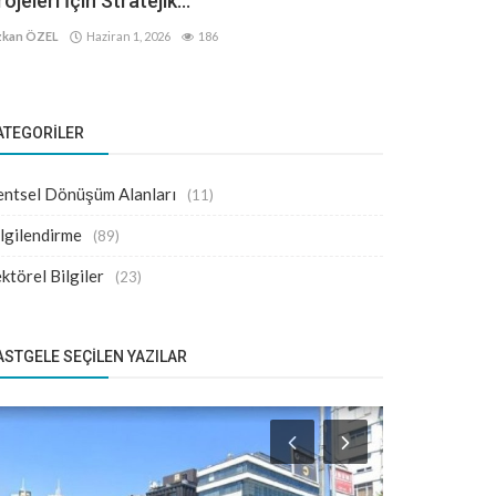
ojeleri İçin Stratejik...
kan ÖZEL
Haziran 1, 2026
186
ATEGORILER
ntsel Dönüşüm Alanları
(11)
lgilendirme
(89)
ktörel Bilgiler
(23)
ASTGELE SEÇILEN YAZILAR