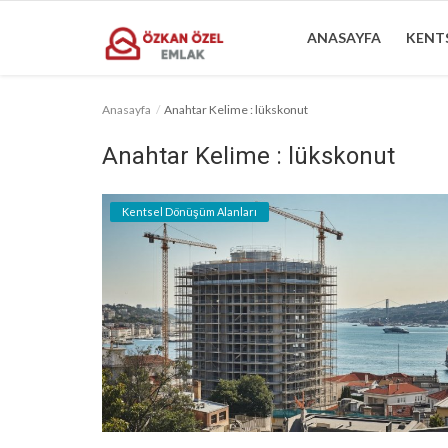
ANASAYFA
KENTS
Anasayfa
Anahtar Kelime : lükskonut
Anasayfa
Anahtar Kelime : lükskonut
Kentsel Dönüşüm Alanları
Kentsel Dönüşüm Alanları
Sektörel Bilgiler
Bilgilendirme
İletişim
Türkçe