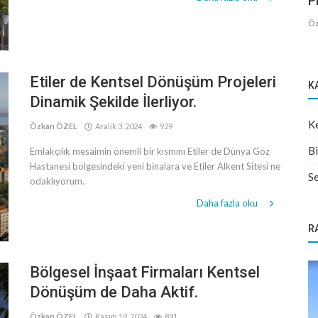
Pr
Öz
Etiler de Kentsel Dönüşüm Projeleri
K
Dinamik Şekilde İlerliyor.
Ke
Özkan ÖZEL
Aralık 3, 2024
929
Bi
Emlakçılık mesaimin önemli bir kısmını Etiler de Dünya Göz
Hastanesi bölgesindeki yeni binalara ve Etiler Alkent Sitesi ne
Se
odaklıyorum.
Daha fazla oku
R
Bölgesel İnşaat Firmaları Kentsel
Dönüşüm de Daha Aktif.
Özkan ÖZEL
Kasım 19, 2024
891