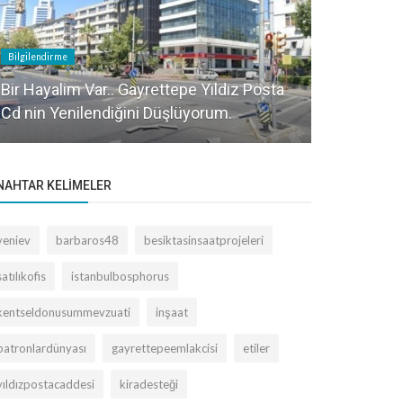
Bilgilendirme
Bilgilendirme
Bir Hayalim Var.. Gayrettepe Yıldız Posta
Besiktas’ta
Cd nin Yenilendiğini Düşlüyorum.
Kültür Maha
NAHTAR KELIMELER
yeniev
barbaros48
besiktasinsaatprojeleri
satılıkofis
istanbulbosphorus
kentseldonusummevzuati
inşaat
patronlardünyası
gayrettepeemlakcisi
etiler
yıldızpostacaddesi
kiradesteği