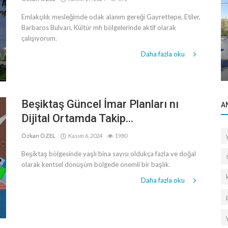
Emlakçılık mesleğimde odak alanım gereği Gayrettepe, Etiler,
Barbaros Bulvarı, Kültür mh bölgelerinde aktif olarak
Bilgilendirme
çalışıyorum.
ital
Dubai de gayrimenkul yatırımlarınızı
Daha fazla oku
bizimle belirleyebilirsiniz
Beşiktaş Güncel İmar Planları nı
A
Dijital Ortamda Takip...
Özkan ÖZEL
Kasım 6, 2024
1980
Beşiktaş bölgesinde yaşlı bina sayısı oldukça fazla ve doğal
olarak kentsel dönüşüm bölgede önemli bir başlık.
Daha fazla oku