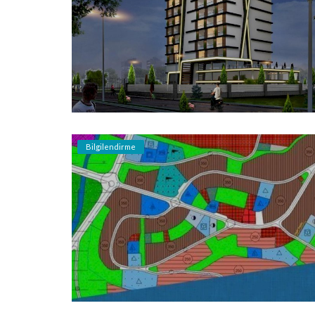
Bilgilendirme
Beşiktaş Güncel İmar Planları nı Dij
Ortamda Takip Edebilirsiniz.
Bilgilendirme