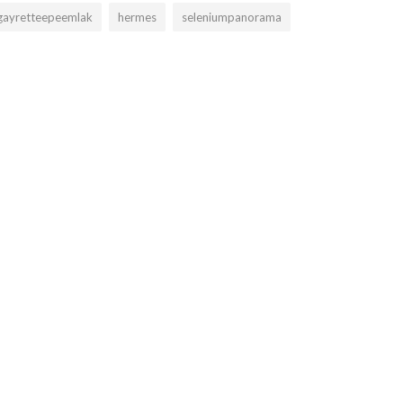
gayretteepeemlak
hermes
seleniumpanorama