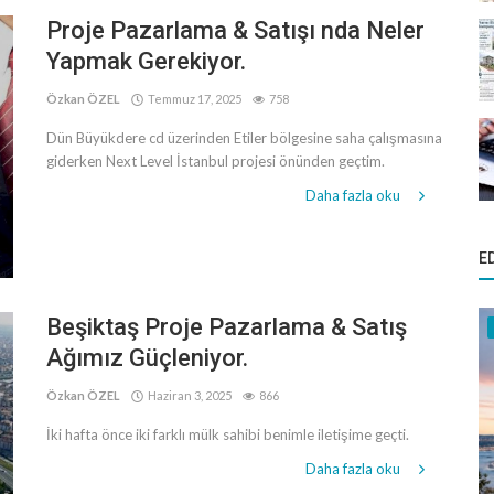
Proje Pazarlama & Satışı nda Neler
Yapmak Gerekiyor.
Özkan ÖZEL
Temmuz 17, 2025
758
Dün Büyükdere cd üzerinden Etiler bölgesine saha çalışmasına
giderken Next Level İstanbul projesi önünden geçtim.
Daha fazla oku
E
Beşiktaş Proje Pazarlama & Satış
Ağımız Güçleniyor.
Özkan ÖZEL
Haziran 3, 2025
866
İki hafta önce iki farklı mülk sahibi benimle iletişime geçti.
Daha fazla oku