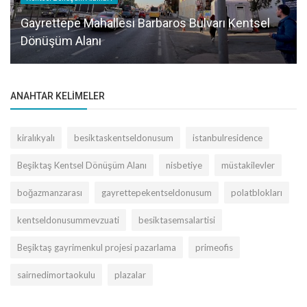
Gayrettepe Mahallesi Barbaros Bulvarı Kentsel
Dönüşüm Alanı
ANAHTAR KELIMELER
kiralıkyalı
besiktaskentseldonusum
istanbulresidence
Beşiktaş Kentsel Dönüşüm Alanı
nisbetiye
müstakilevler
boğazmanzarası
gayrettepekentseldonusum
polatblokları
kentseldonusummevzuati
besiktasemsalartisi
Beşiktaş gayrimenkul projesi pazarlama
primeofis
sairnedimortaokulu
plazalar