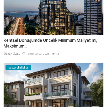
Kentsel Dönüşümde Öncelik Minimum Maliyet mi,
Maksimum...
Özkan ÖZEL
Temmuz 11, 2026
71
Sektörel Bilgiler