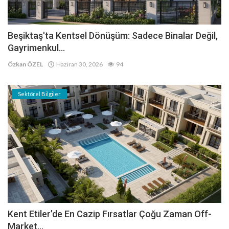
Beşiktaş'ta Kentsel Dönüşüm: Sadece Binalar Değil,
Gayrimenkul...
Özkan ÖZEL
Haziran 30, 2026
94
Sektörel Bilgiler
Kent Etiler’de En Cazip Fırsatlar Çoğu Zaman Off-
Market...