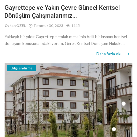
Gayrettepe ve Yakın Çevre Güncel Kentsel
Dönüşüm Çalışmalarımız...
Özkan ÖZEL
Temmuz 30, 2023
1115
Yaklaşık bir yıldır Gayrettepe emlak mesaimin belli bir kısmını kentsel
dönüşüm konusuna odaklıyorum. Gerek Kentsel Dönüşüm Hukuku...
Daha fazla oku
Bilgilendirme