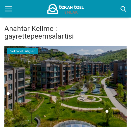
Anahtar Kelime :
gayrettepeemsalartisi
Anasayfa
Sektörel Bilgiler
Kentsel Dönüşüm Alanları
Sektörel Bilgiler
Bilgilendirme
İletişim
Türkçe