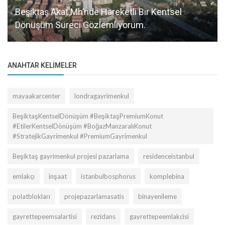
Beşiktaş Akat Mh’nde Hareketli Bir Kentsel
Dönüşüm Süreci Gözlemliyorum.
ANAHTAR KELIMELER
mayaakarcenter
londragayrimenkul
BeşiktaşKentselDönüşüm #BeşiktaşPremiumKonut
#EtilerKentselDönüşüm #BoğazManzaralıKonut
#StratejikGayrimenkul #PremiumGayrimenkul
Beşiktaş gayrimenkul projesi pazarlama
residenceistanbul
emlakçı
inşaat
istanbulbosphorus
komplebina
polatblokları
projepazarlamasatis
binayenileme
gayrettepeemsalartisi
rezidans
gayrettepeemlakcisi