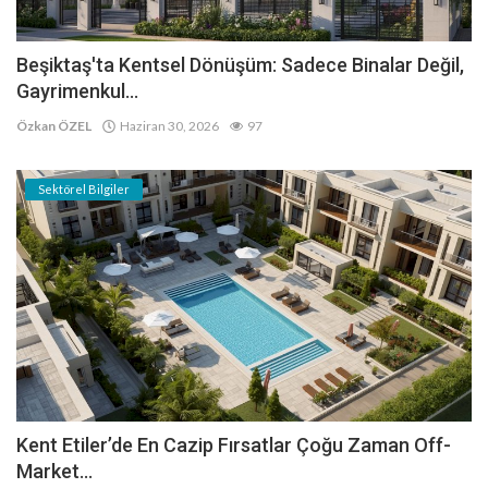
Beşiktaş'ta Kentsel Dönüşüm: Sadece Binalar Değil,
Gayrimenkul...
Özkan ÖZEL
Haziran 30, 2026
97
Sektörel Bilgiler
Kent Etiler’de En Cazip Fırsatlar Çoğu Zaman Off-
Market...