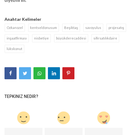
Anahtar Kelimeler
Ozkanozel
kentseldonusum
Beşiktaş
savoyulus
projesatış
inşaatfirması
nisbetiye
büyükderecaddesi
sifirsatılıkdaire
lükskonut
TEPKINIZ NEDIR?