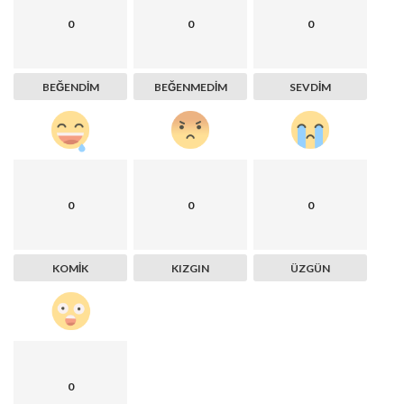
0
0
0
BEĞENDIM
BEĞENMEDIM
SEVDIM
0
0
0
KOMIK
KIZGIN
ÜZGÜN
0