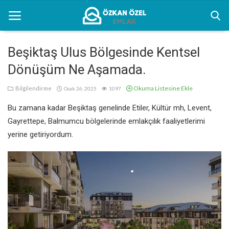
Beşiktaş Ulus Bölgesinde Kentsel
Dönüşüm Ne Aşamada.
Anasayfa
Okuma Listesine Ekle
Bilgilendirme
Ocak 26, 2025
1097
Kentsel Dönüşüm Alanları
Bu zamana kadar Beşiktaş genelinde Etiler, Kültür mh, Levent,
Sektörel Bilgiler
Gayrettepe, Balmumcu bölgelerinde emlakçılık faaliyetlerimi
yerine getiriyordum.
Bilgilendirme
İletişim
Türkçe