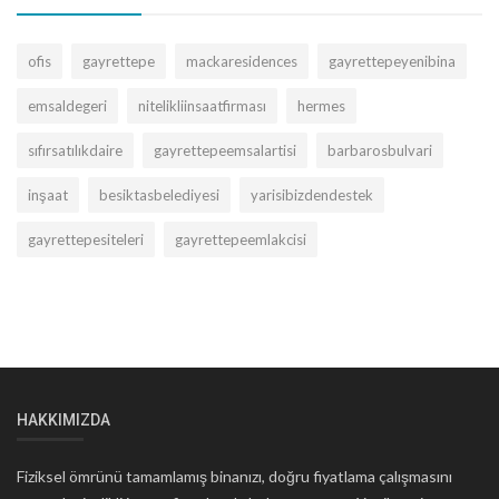
ofis
gayrettepe
mackaresidences
gayrettepeyenibina
emsaldegeri
nitelikliinsaatfirması
hermes
sıfırsatılıkdaire
gayrettepeemsalartisi
barbarosbulvari
inşaat
besiktasbelediyesi
yarisibizdendestek
gayrettepesiteleri
gayrettepeemlakcisi
HAKKIMIZDA
Fiziksel ömrünü tamamlamış binanızı, doğru fiyatlama çalışmasını