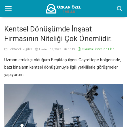
Kentsel Dönüşümde İnşaat
Firmasının Niteliği Çok Önemlidir.
Anasayfa
Okuma Listesine Ekle
Sektörel Bilgiler
Haziran 19, 2023
1019
Kentsel Dönüşüm Alanları
Uzman emlakçı olduğum Beşiktaş ilçesi Gayrettepe bölgesinde,
Sektörel Bilgiler
bazı binaların kentsel dönüşümüyle ilgili yetkililerle görüşmeler
yapıyorum.
Bilgilendirme
İletişim
Türkçe