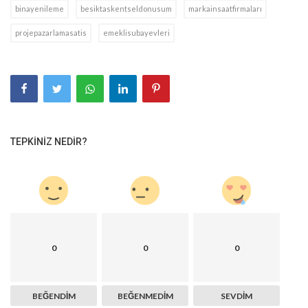
binayenileme
besiktaskentseldonusum
markainsaatfirmaları
projepazarlamasatis
emeklisubayevleri
TEPKINIZ NEDIR?
0
0
0
BEĞENDIM
BEĞENMEDIM
SEVDIM