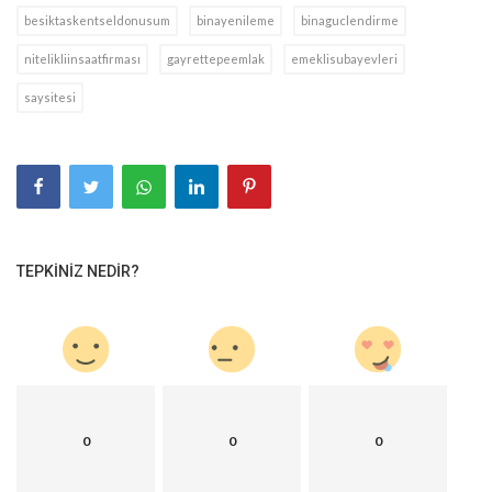
besiktaskentseldonusum
binayenileme
binaguclendirme
nitelikliinsaatfirması
gayrettepeemlak
emeklisubayevleri
saysitesi
TEPKINIZ NEDIR?
0
0
0