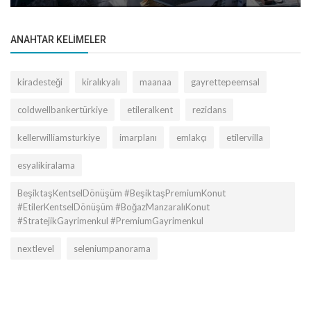
ANAHTAR KELIMELER
kiradesteği
kiralıkyalı
maanaa
gayrettepeemsal
coldwellbankertürkiye
etileralkent
rezidans
kellerwilliamsturkiye
imarplanı
emlakçı
etilervilla
esyalikiralama
BeşiktaşKentselDönüşüm #BeşiktaşPremiumKonut
#EtilerKentselDönüşüm #BoğazManzaralıKonut
#StratejikGayrimenkul #PremiumGayrimenkul
nextlevel
seleniumpanorama