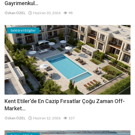
Gayrimenkul...
Özkan ÖZEL
Haziran 30, 2026
98
Sektörel Bilgiler
Kent Etiler’de En Cazip Fırsatlar Çoğu Zaman Off-
Market...
Özkan ÖZEL
Haziran 12, 2026
137