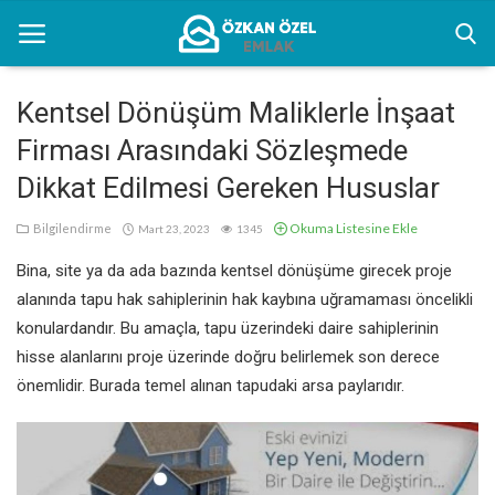
Kentsel Dönüşüm Maliklerle İnşaat
Firması Arasındaki Sözleşmede
Anasayfa
Dikkat Edilmesi Gereken Hususlar
Kentsel Dönüşüm Alanları
Okuma Listesine Ekle
Bilgilendirme
Mart 23, 2023
1345
Sektörel Bilgiler
Bina, site ya da ada bazında kentsel dönüşüme girecek proje
Bilgilendirme
alanında tapu hak sahiplerinin hak kaybına uğramaması öncelikli
konulardandır. Bu amaçla, tapu üzerindeki daire sahiplerinin
İletişim
hisse alanlarını proje üzerinde doğru belirlemek son derece
önemlidir. Burada temel alınan tapudaki arsa paylarıdır.
Türkçe